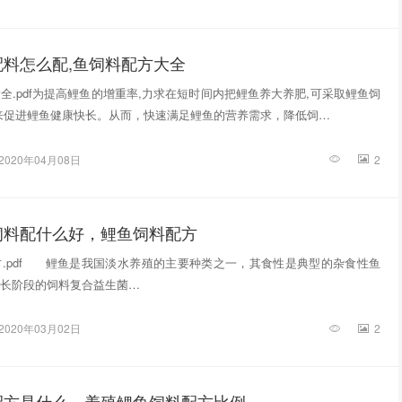
料怎么配,鱼饲料配方大全
全.pdf为提高鲤鱼的增重率,力求在短时间内把鲤鱼养大养肥,可采取鲤鱼饲
来促进鲤鱼健康快长。从而，快速满足鲤鱼的营养需求，降低饲…
2020年04月08日
2
饲料配什么好，鲤鱼饲料配方
.pdf 鲤鱼是我国淡水养殖的主要种类之一，其食性是典型的杂食性鱼
长阶段的饲料复合益生菌…
2020年03月02日
2
配方是什么，养殖鲤鱼饲料配方比例