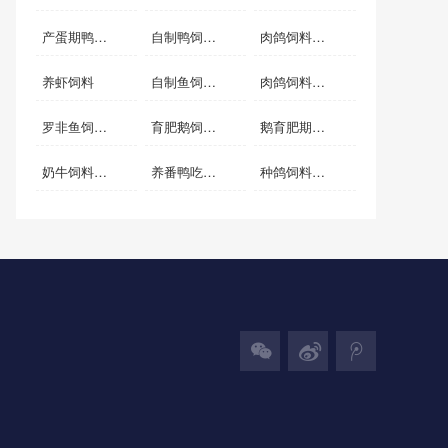
产蛋期鸭自配料
自制鸭饲料配方
肉鸽饲料自配料
养虾饲料
自制鱼饲料配方
肉鸽饲料简单的配方
罗非鱼饲料配方大全 自配
育肥鹅饲料配料
鹅育肥期饲料配方
奶牛饲料配方实例
养番鸭吃什么饲料长得快
种鸽饲料如何搭配