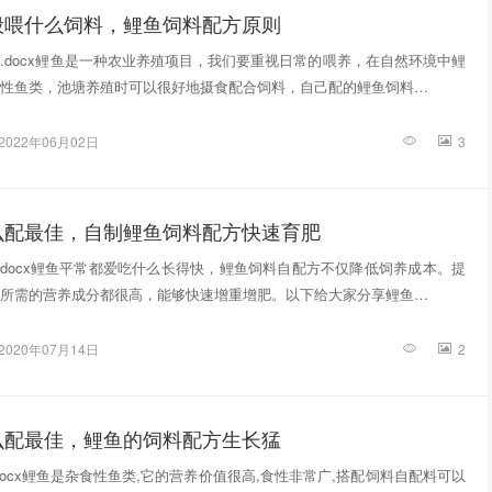
般喂什么饲料，鲤鱼饲料配方原则
.docx鲤鱼是一种农业养殖项目，我们要重视日常的喂养，在自然环境中鲤
性鱼类，池塘养殖时可以很好地摄食配合饲料，自己配的鲤鱼饲料…
2022年06月02日
3
么配最佳，自制鲤鱼饲料配方快速育肥
.docx鲤鱼平常都爱吃什么长得快，鲤鱼饲料自配方不仅降低饲养成本。提
所需的营养成分都很高，能够快速增重增肥。以下给大家分享鲤鱼…
2020年07月14日
2
么配最佳，鲤鱼的饲料配方生长猛
docx鲤鱼是杂食性鱼类,它的营养价值很高,食性非常广,搭配饲料自配料可以