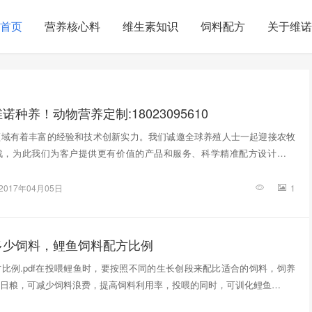
首页
营养核心料
维生素知识
饲料配方
关于维诺
种养！动物营养定制:18023095610
领域有着丰富的经验和技术创新实力。我们诚邀全球养殖人士一起迎接农牧
战，为此我们为客户提供更有价值的产品和服务、科学精准配方设计，从
2017年04月05日
1
多少饲料，鲤鱼饲料配方比例
比例.pdf在投喂鲤鱼时，要按照不同的生长创段来配比适合的饲料，饲养
日粮，可减少饲料浪费，提高饲料利用率，投喂的同时，可训化鲤鱼…