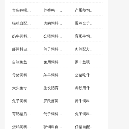
青头鸭喂什么青头快
养番鸭一般喂什么
产蛋鹅饲料自配方
猫粮自配料配方
肉鸽饲料自配方
蛋鸡全价配合饲料配方
奶牛饲料自配方
公猪饲料自配方
育肥牛饲料自配料
虾饲料自配料
鸽子饲料配比
肉鸽配方配料表
自制鲫鱼配料
兔用饲料的配比
罗非鱼喂什么饲料
母猪饲料怎么配
羔羊饲料自配料
公猪吃什么饲料合适
大头鱼专用饲料
生长肥育猪配合饲料
养鹅用什么饲料好
兔子饲料自配料
罗氏虾饲料配方
黄牛饲料自配方
育肥猪后期饲料配比
鸽子饲料自配方
兔子饲料自配方
蛋鸡饲料配方
驴饲料自配料
仔猪自配料配方