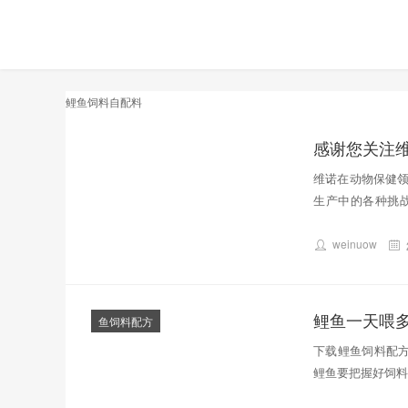
鲤鱼饲料自配料
感谢您关注维诺
置
顶
维诺在动物保健
生产中的各种挑
而…
weinuow
鲤鱼一天喂
鱼饲料配方
下载鲤鱼饲料配方
鲤鱼要把握好饲料