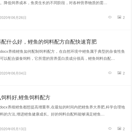
。降低饲养成本，鱼类生长的不同阶段，对各种营养物质的需…
2020年06月26日
2
料配什么好，鲤鱼的饲料配方自配快速育肥
.docx养殖鲤鱼如何配制饲料配方，在自然环境中鲤鱼属于典型的杂食性鱼
可以配合摄食饲料，它所需的营养蛋白质成分很高，鲤鱼饲料自配…
2020年06月04日
2
饲料好,鲤鱼饲料配方
.docx养殖鲤鱼都想提高增重率,在最短的时间内把鲤鱼养大养肥,科学合理地
料的方法,增进鲤鱼健康成长。好的饲料自配料能够满足鲤鱼…
2020年05月13日
2